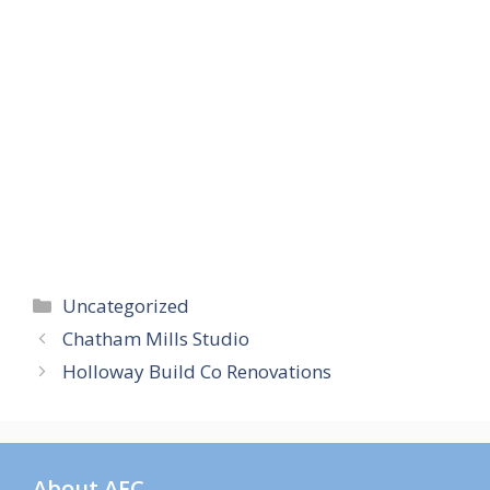
Categories
Uncategorized
Chatham Mills Studio
Holloway Build Co Renovations
About AFC